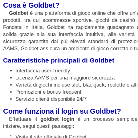
Cosa è Goldbet?
Goldbet
è una piattaforma di gioco online che offre u
prodotti, tra cui scommesse sportive, giochi da casinò 
Fondata in Italia, Goldbet ha rapidamente guadagnato 
solida grazie alla sua interfaccia intuitiva, alle varietà
sicurezza garantita dai più elevati standard di protezi
AAMS, Goldbet assicura un ambiente di gioco corretto e tu
Caratteristiche principali di Goldbet
Interfaccia user-friendly
Licenza AAMS per una maggiore sicurezza
Varietà di giochi incluse slot, blackjack, roulette e alt
Promozioni e bonus frequenti
Servizio clienti disponibile 24/7
Come funziona il login su Goldbet?
Effettuare il
goldbet login
è un processo semplice
iniziare, segui questi passaggi:
Visita il sito ufficiale di Goldbet.