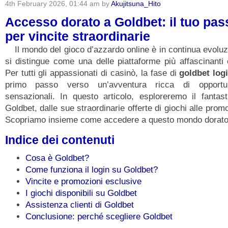
4th February 2026, 01:44 am by
Akujitsuna_Hito
Accesso dorato a Goldbet: il tuo pas
per vincite straordinarie
Il mondo del gioco d’azzardo online è in continua evolu
si distingue come una delle piattaforme più affascinanti
Per tutti gli appassionati di casinò, la fase di
goldbet log
primo passo verso un’avventura ricca di opportu
sensazionali. In questo articolo, esploreremo il fantas
Goldbet, dalle sue straordinarie offerte di giochi alle prom
Scopriamo insieme come accedere a questo mondo dorato
Indice dei contenuti
Cosa è Goldbet?
Come funziona il login su Goldbet?
Vincite e promozioni esclusive
I giochi disponibili su Goldbet
Assistenza clienti di Goldbet
Conclusione: perché scegliere Goldbet