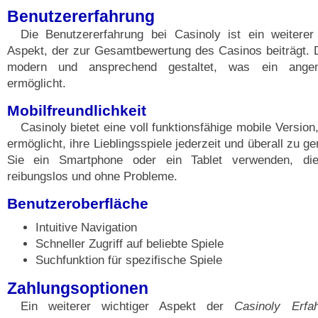
Benutzererfahrung
Die Benutzererfahrung bei Casinoly ist ein weiterer
Aspekt, der zur Gesamtbewertung des Casinos beiträgt. D
modern und ansprechend gestaltet, was ein ange
ermöglicht.
Mobilfreundlichkeit
Casinoly bietet eine voll funktionsfähige mobile Version
ermöglicht, ihre Lieblingsspiele jederzeit und überall zu g
Sie ein Smartphone oder ein Tablet verwenden, die
reibungslos und ohne Probleme.
Benutzeroberfläche
Intuitive Navigation
Schneller Zugriff auf beliebte Spiele
Suchfunktion für spezifische Spiele
Zahlungsoptionen
Ein weiterer wichtiger Aspekt der
Casinoly Erfa