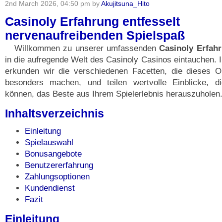
2nd March 2026, 04:50 pm by
Akujitsuna_Hito
Casinoly Erfahrung entfesselt
nervenaufreibenden Spielspaß
Willkommen zu unserer umfassenden
Casinoly Erfah
in die aufregende Welt des Casinoly Casinos eintauchen. I
erkunden wir die verschiedenen Facetten, die dieses O
besonders machen, und teilen wertvolle Einblicke, d
können, das Beste aus Ihrem Spielerlebnis herauszuholen
Inhaltsverzeichnis
Einleitung
Spielauswahl
Bonusangebote
Benutzererfahrung
Zahlungsoptionen
Kundendienst
Fazit
Einleitung