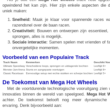
opwindend het kan zijn. Hier zijn enkele aspecten die d
uniek maken:
Snelheid:
Maak je klaar voor spannende races waa
razendsnel over de baan racen.
Creativiteit:
Bouwen en ontwerpen zijn essentieel, 
sprongen, alles is mogelijk.
Sociale interactie:
Samen spelen met vrienden of fa
onvergetelijke momenten.
Voorbeeld van een Populaire Track
Track Naam
Kenmerken
Geschikt Voo
Ultimate Speedway
Verscheidene loops, sprongen en uitdagende bochten
Leeftijd 6+
Monster Jam Arena
Stunts en aangepaste voertuigen
Leeftijd 8+
Classic Racebaan
Eenvoudige setup met rechte stukken en scherpe bochten
Leeftijd 5+
De Toekomst van Mega Hot Wheels
Met de voortdurende technologische vooruitgang zien
innovaties binnen de wereld van speelgoed.
Mega Hot W
achter. De toekomst belooft nog meer dynamische e
ervaring. Denk bijvoorbeeld aan: