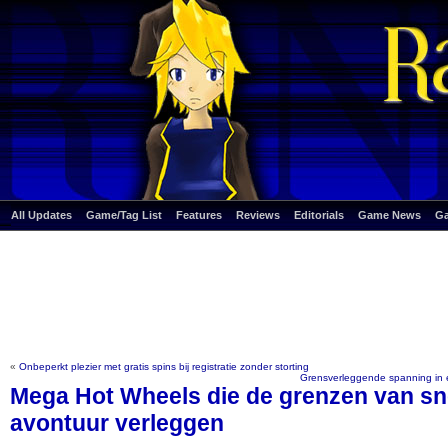
All Updates
Game/Tag List
Features
Reviews
Editorials
Game News
G
«
Onbeperkt plezier met gratis spins bij registratie zonder storting
Grensverleggende spanning in e
Mega Hot Wheels die de grenzen van sn
avontuur verleggen