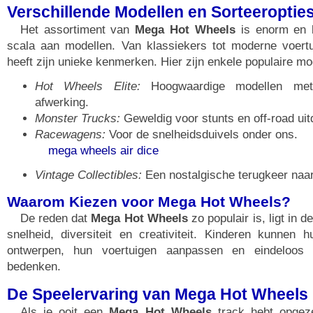
Verschillende Modellen en Sorteeroptie
Het assortiment van
Mega Hot Wheels
is enorm en b
scala aan modellen. Van klassiekers tot moderne voertu
heeft zijn unieke kenmerken. Hier zijn enkele populaire mo
Hot Wheels Elite:
Hoogwaardige modellen met g
afwerking.
Monster Trucks:
Geweldig voor stunts en off-road uit
Racewagens:
Voor de snelheidsduivels onder ons.
mega wheels air dice
Vintage Collectibles:
Een nostalgische terugkeer naar
Waarom Kiezen voor Mega Hot Wheels?
De reden dat
Mega Hot Wheels
zo populair is, ligt in 
snelheid, diversiteit en creativiteit. Kinderen kunnen 
ontwerpen, hun voertuigen aanpassen en eindeloos 
bedenken.
De Speelervaring van Mega Hot Wheels
Als je ooit een
Mega Hot Wheels
track hebt opgeze